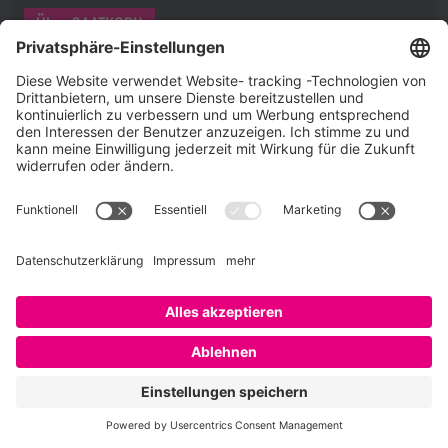
Über SAATKORN
SAATKORN ist der Blog von Gero Hesse. Seit 2009 schreibt
er über die Themen Employer Branding,
Personalmarketing, Recruiting, New Work und Social
Media.
Impressum
Impressum
Datenschutzerklärung
Cookie-Richtlinie (EU)
SAATKORN – der Employer Branding Blog
Werbung auf SAATKORN