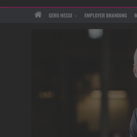
GERO HESSE
EMPLOYER BRANDING
W