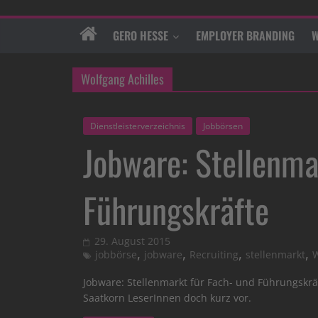
GERO HESSE
EMPLOYER BRANDING
W
Wolfgang Achilles
Dienstleisterverzeichnis
Jobbörsen
Jobware: Stellenma
Führungskräfte
29. August 2015
,
,
,
,
jobbörse
jobware
Recruiting
stellenmarkt
W
Jobware: Stellenmarkt für Fach- und Führungskräf
Saatkorn LeserInnen doch kurz vor.