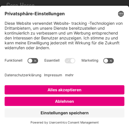
Gero Hesse
Ich bin Gero Hesse, Macher, Berater und
Blogger in den Themenfeldern Employer
Branding, Personalmarketing, Recruiting,
Social Media und New Work.
Mehr Infos über
Gero Hesse
.
Schreibe einen Kommentar
Deine E-Mail-Adresse wird nicht veröffentlicht.
Erforderliche Felder sind mit
*
markiert
Kommentar
*