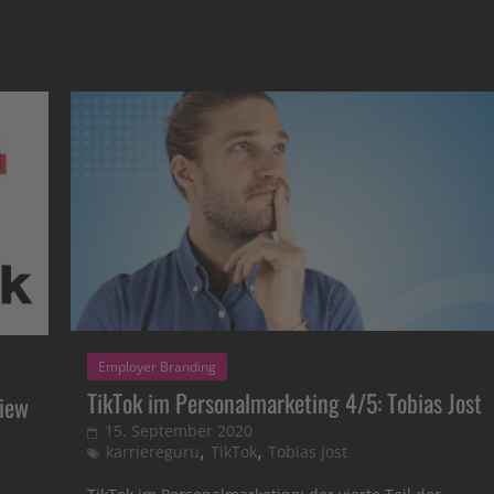
Employer Branding
TikTok im Personalmarketing 4/5: Tobias Jost
view
15. September 2020
,
,
karriereguru
TikTok
Tobias Jost