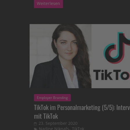
Weiterlesen
Employer Branding
TikTok im Personalmarketing (5/5): Inter
mit TikTok
23. September 2020
,
Nadine Niknafs
TikTok