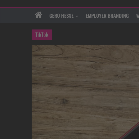
GERO HESSE
EMPLOYER BRANDING
W
TikTok