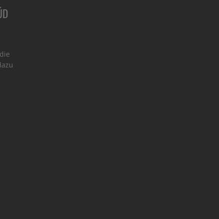
SÜD
die
dazu