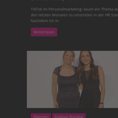
TikTok im Personalmarketing: kaum ein Thema wa
den letzten Monaten so umstritten in der HR Sze
Nachdem ich in
Weiterlesen
Allgemein
Employer Branding