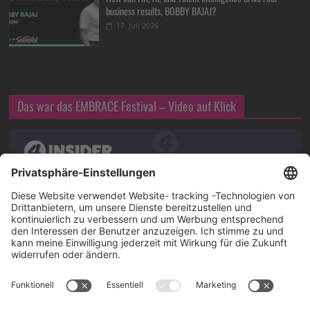
business results, BOBBY BAJAJ?
17. Juli 2026
Das war das EMBRACE Festival – Video auf Klick