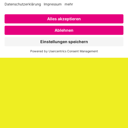
Über SAATKORN
SAATKORN ist der Blog von Gero Hesse. Seit 2009 schreibt
er über die Themen Employer Branding,
Personalmarketing, Recruiting, New Work und Social
Media.
Impressum
Impressum
Datenschutzerklärung
Cookie-Richtlinie (EU)
SAATKORN – der Employer Branding Blog
Werbung auf SAATKORN