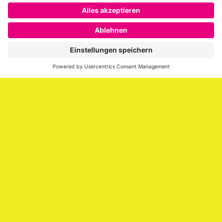
Über SAATKORN
SAATKORN ist der Blog von Gero Hesse. Seit 2009 schreibt
er über die Themen Employer Branding,
Personalmarketing, Recruiting, New Work und Social
Media.
Impressum
Impressum
Datenschutzerklärung
Cookie-Richtlinie (EU)
SAATKORN – der Employer Branding Blog
Werbung auf SAATKORN