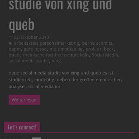
studie von xing und
queb
22. Oktober 2010
,
,
arbeitskreis personalmarketing
bernd schmitz
,
,
,
,
dapm
gero hesse
multimediablog
prof. dr. beck
,
,
,
queb
rheinische fachhochschule köln
Social Media
,
social media studie
xing
neue social media studie von xing und queb es ist
studienzeit, eindeutig! neben der großen empirischen
analyse „social media im
Weiterlesen
Let’s connect!