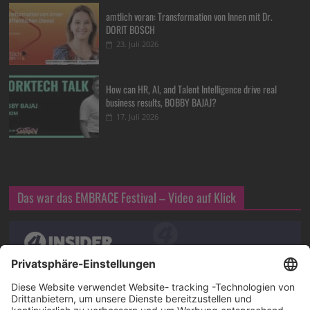
amtlich voran: Transformation von Innen mit Dr.
DORIT BOSCH
23. Juli 2026
How can HR, AI, and Talent Intelligence drive real
business results, BOBBY BAJAJ?
17. Juli 2026
Das war das EMBRACE Festival – Video auf Klick