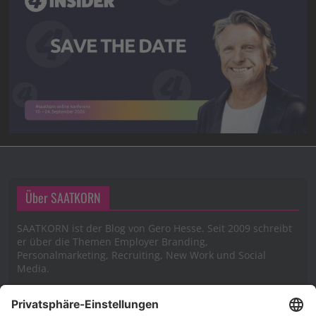
Über SAATKORN
SAATKORN ist der Blog von Gero Hesse. Seit 2009 schreibt
er über die Themen Employer Branding,
Personalmarketing, Recruiting, New Work und Social
Media.