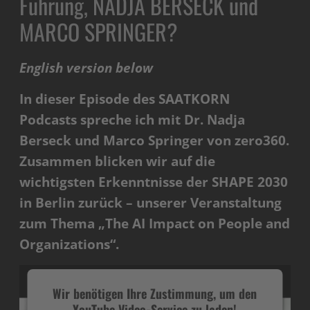
Führung,
NADJA BERSECK
und
MARCO SPRINGER
?
English version below
In dieser Episode des SAATKORN
Podcasts spreche ich mit
Dr. Nadja
Berseck
und
Marco Springer
von z
ero360
.
Zusammen blicken wir auf die
wichtigsten Erkenntnisse der SHAPE 2030
in Berlin zurück – unserer Veranstaltung
zum Thema „The AI Impact on People and
Organizations“.
Wir benötigen Ihre Zustimmung, um den
YouTube Video-Service zu laden!