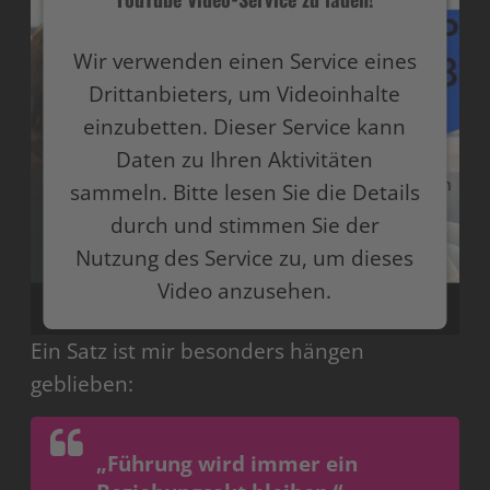
Wir verwenden einen Service eines
Drittanbieters, um Videoinhalte
einzubetten. Dieser Service kann
Daten zu Ihren Aktivitäten
sammeln. Bitte lesen Sie die Details
durch und stimmen Sie der
Nutzung des Service zu, um dieses
Video anzusehen.
Ein Satz ist mir besonders hängen
Mehr Informationen
geblieben:
Akzeptieren
powered by
Usercentrics Consent Management
„Führung wird immer ein
Platform