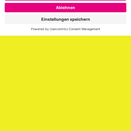
SAATKORN ist der Blog von Gero Hesse. Seit 2009 schreibt
er über die Themen Employer Branding,
Personalmarketing, Recruiting, New Work und Social
Media.
Impressum
Impressum
Datenschutzerklärung
Cookie-Richtlinie (EU)
SAATKORN – der Employer Branding Blog
Werbung auf SAATKORN