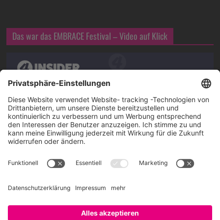
Das war das EMBRACE Festival – Video auf Klick
Über SAATKORN