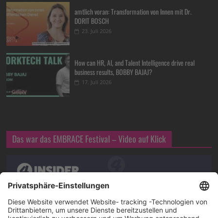
amtlich voran: Transformation von Innen mit Dr.
DORIT BOSCH
23. Juli 2026
How can HR, AI, and Talent Intelligence drive real
business results, BOBBY BAJAJ?
17. Juli 2026
Das war das EMBRACE Festival – Video auf Klick