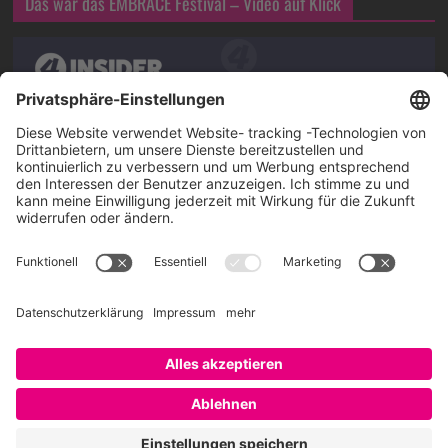
Das war das EMBRACE Festival – Video auf Klick
Über SAATKORN
SAATKORN ist der Blog von Gero Hesse. Seit 2009 schreibt
er über die Themen Employer Branding,
Personalmarketing, Recruiting, New Work und Social