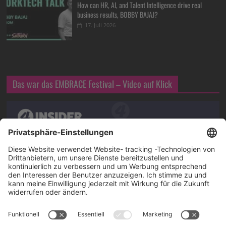
How can HR, AI, and Talent Intelligence drive real
business results, BOBBY BAJAJ?
17. Juli 2026
Das war das EMBRACE Festival – Video auf Klick