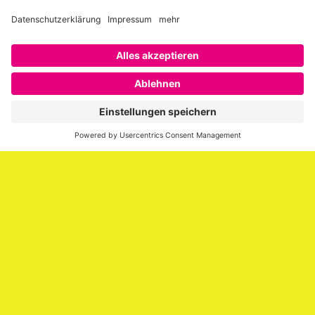
Über SAATKORN
SAATKORN ist der Blog von Gero Hesse. Seit 2009 schreibt
er über die Themen Employer Branding,
Personalmarketing, Recruiting, New Work und Social
Media.
Impressum
Impressum
Datenschutzerklärung
Cookie-Richtlinie (EU)
SAATKORN – der Employer Branding Blog
Werbung auf SAATKORN