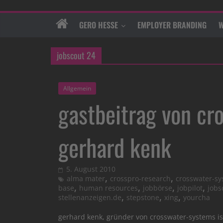
GERO HESSE
EMPLOYER BRANDING
W
jobscout 24
Allgemein
gastbeitrag von cr
gerhard kenk
5. August 2010
,
,
alma mater
crosspro-research
crosswater-s
,
,
,
,
base
human resources
jobbörse
jobpilot
jobs
,
,
,
stellenanzeigen.de
stepstone
xing
yourcha
gerhard kenk, gründer von crosswater-systems ist