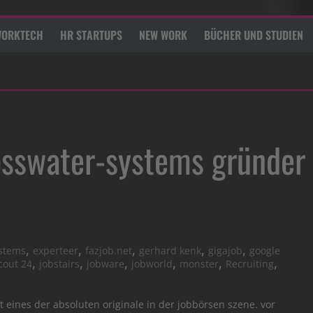
ORKTECH
HR STARTUPS
NEW WORK
BÜCHER UND STUDIEN
osswater-systems gründer
,
,
,
,
,
ystems
experteer
fazjob.net
gerhard kenk
gigajob
google
,
,
,
,
,
,
cout 24
jobstairs
jobware
jobworld
monster
Recruiting
 eines der absoluten originale in der jobbörsen szene. vor