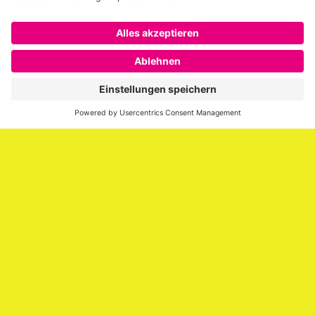
Über SAATKORN
SAATKORN ist der Blog von Gero Hesse. Seit 2009 schreibt
er über die Themen Employer Branding,
Personalmarketing, Recruiting, New Work und Social
Media.
Impressum
Impressum
Datenschutzerklärung
Cookie-Richtlinie (EU)
SAATKORN – der Employer Branding Blog
Werbung auf SAATKORN