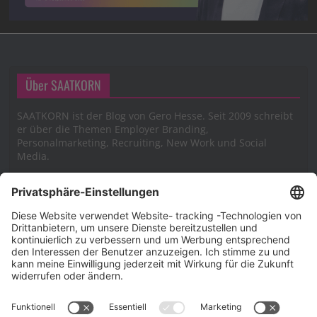
Über SAATKORN
SAATKORN ist der Blog von Gero Hesse. Seit 2009 schreibt
er über die Themen Employer Branding,
Personalmarketing, Recruiting, New Work und Social
Media.
Impressum
Impressum
Datenschutzerklärung
Cookie-Richtlinie (EU)