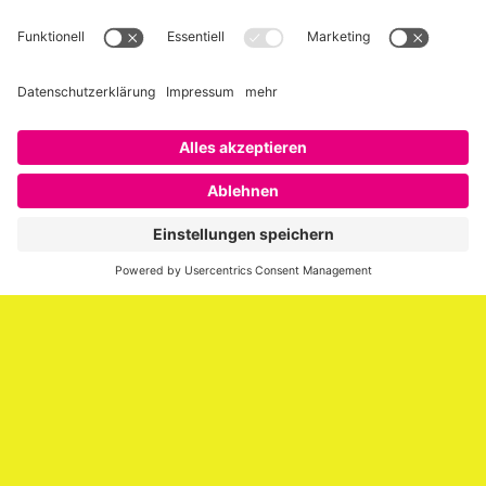
Über SAATKORN
SAATKORN ist der Blog von Gero Hesse. Seit 2009 schreibt
er über die Themen Employer Branding,
Personalmarketing, Recruiting, New Work und Social
Media.
Impressum
Impressum
Datenschutzerklärung
Cookie-Richtlinie (EU)