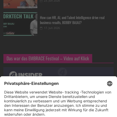
23. Juli 2026
How can HR, AI, and Talent Intelligence drive real
business results, BOBBY BAJAJ?
17. Juli 2026
Das war das EMBRACE Festival – Video auf Klick