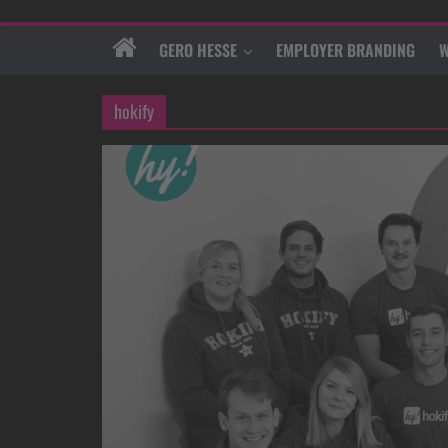
GERO HESSE
EMPLOYER BRANDING
W
hokify