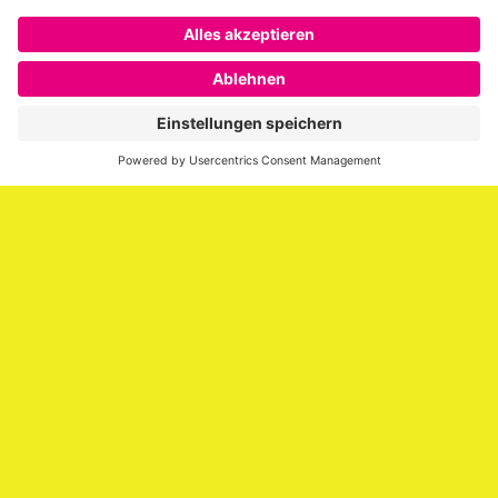
Über SAATKORN
SAATKORN ist der Blog von Gero Hesse. Seit 2009 schreibt
er über die Themen Employer Branding,
Personalmarketing, Recruiting, New Work und Social
Media.
Impressum
Impressum
Datenschutzerklärung
Cookie-Richtlinie (EU)
SAATKORN – der Employer Branding Blog
Werbung auf SAATKORN