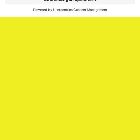
Media.
Impressum
Impressum
Datenschutzerklärung
Cookie-Richtlinie (EU)
SAATKORN – der Employer Branding Blog
Werbung auf SAATKORN
Copyright © 2026
SAATKORN