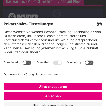
Das war das EMBRACE Festival – Video auf Klick
Über SAATKORN
SAATKORN ist der Blog von Gero Hesse. Seit 2009 schreibt
er über die Themen Employer Branding,
Personalmarketing, Recruiting, New Work und Social