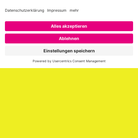
Über SAATKORN
SAATKORN ist der Blog von Gero Hesse. Seit 2009 schreibt
er über die Themen Employer Branding,
Personalmarketing, Recruiting, New Work und Social
Media.
Impressum
Impressum
Datenschutzerklärung
Cookie-Richtlinie (EU)
SAATKORN – der Employer Branding Blog