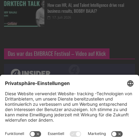
How can HR, AI, and Talent Intelligence drive real
business results, BOBBY BAJAJ?
17. Juli 2026
Das war das EMBRACE Festival – Video auf Klick