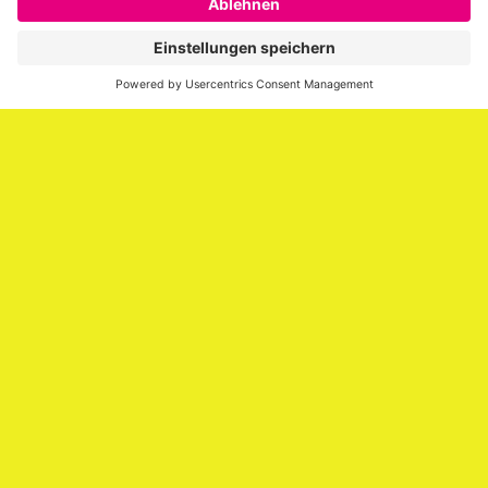
er über die Themen Employer Branding,
Personalmarketing, Recruiting, New Work und Social
Media.
Impressum
Impressum
Datenschutzerklärung
Cookie-Richtlinie (EU)
SAATKORN – der Employer Branding Blog
Werbung auf SAATKORN
Copyright © 2026
SAATKORN