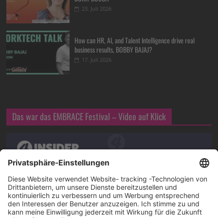
23. Juli 2026
How can HR, AI, and Talent Intelligence drive real
business results, BOBBY BAJAJ?
17. Juli 2026
Das war das EMBRACE Festival – Video auf Klick