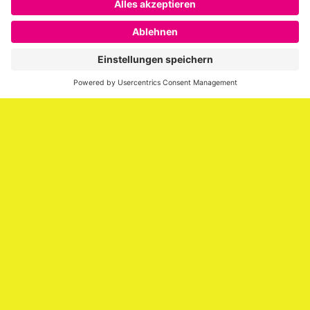
SAATKORN ist der Blog von Gero Hesse. Seit 2009 schreibt
er über die Themen Employer Branding,
Personalmarketing, Recruiting, New Work und Social
Media.
Impressum
Impressum
Datenschutzerklärung
Cookie-Richtlinie (EU)
SAATKORN – der Employer Branding Blog
Werbung auf SAATKORN