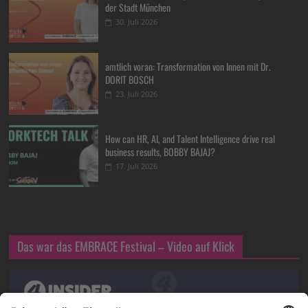
der Stadt München
30. Juli 2026
amtlich voran: Transformation von Innen mit Dr.
DORIT BOSCH
23. Juli 2026
How can HR, AI, and Talent Intelligence drive real
business results, BOBBY BAJAJ?
17. Juli 2026
Das war das EMBRACE Festival – Video auf Klick