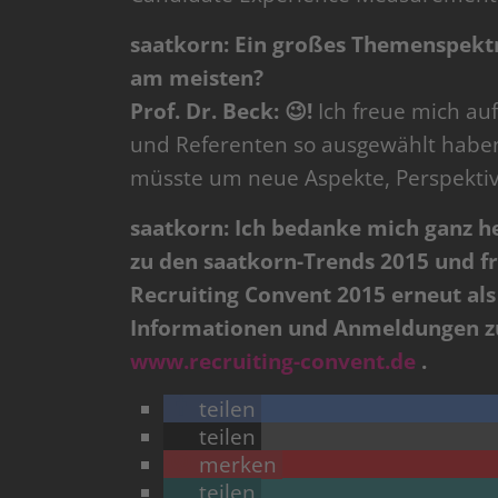
saatkorn: Ein großes Themenspektr
am meisten?
Prof. Dr. Beck:
😉
!
Ich freue mich au
und Referenten so ausgewählt haben
müsste um neue Aspekte, Perspekti
saatkorn: Ich bedanke mich ganz h
zu den saatkorn-Trends 2015 und fr
Recruiting Convent 2015 erneut als
Informationen und Anmeldungen zum
www.recruiting-convent.de
.
teilen
teilen
merken
teilen