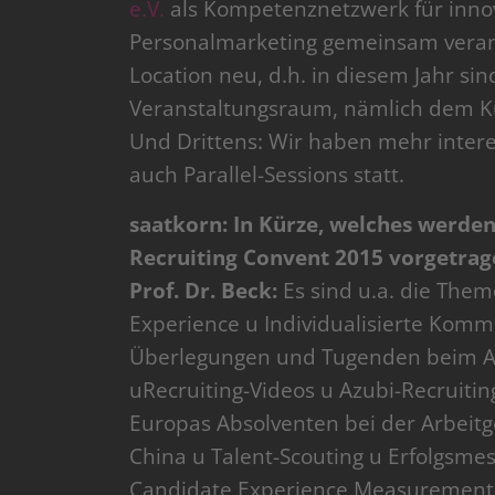
e.V.
als Kompetenznetzwerk für inno
Personalmarketing gemeinsam veranst
Location neu, d.h. in diesem Jahr sin
Veranstaltungsraum, nämlich dem 
Und Drittens: Wir haben mehr intere
auch Parallel-Sessions statt.
saatkorn: In Kürze, welches werde
Recruiting Convent 2015 vorgetrag
Prof. Dr. Beck:
Es sind u.a. die Th
Experience u Individualisierte Komm
Überlegungen und Tugenden beim Arb
uRecruiting-Videos u Azubi-Recruiti
Europas Absolventen bei der Arbeitg
China u Talent-Scouting u Erfolgsme
Candidate Experience Measurement 