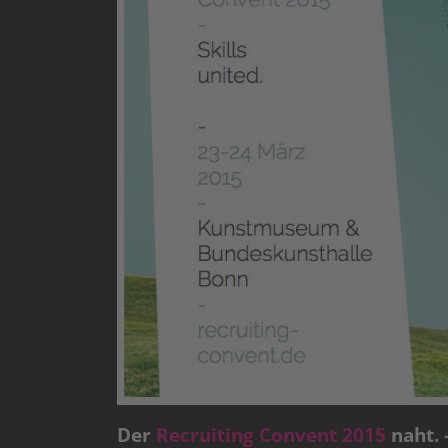
Der
Recruiting Convent 2015
naht. 