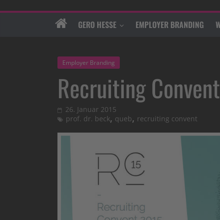
GERO HESSE
EMPLOYER BRANDING
W
Employer Branding
Recruiting Conven
26. Januar 2015
,
,
prof. dr. beck
queb
recruiting convent