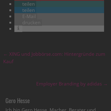
teilen
teilen
E-Mail
drucken
←
XING und Jobbörse.com: Hintergründe zum
Kauf
Employer Branding by adidas
→
Gero Hesse
Ich bin Gero Hesse, Macher, Berater und