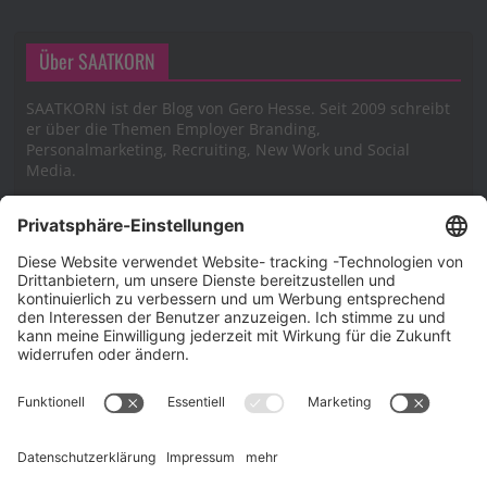
Über SAATKORN
SAATKORN ist der Blog von Gero Hesse. Seit 2009 schreibt
er über die Themen Employer Branding,
Personalmarketing, Recruiting, New Work und Social
Media.
Impressum
Impressum
Datenschutzerklärung
Cookie-Richtlinie (EU)
SAATKORN – der Employer Branding Blog
Werbung auf SAATKORN