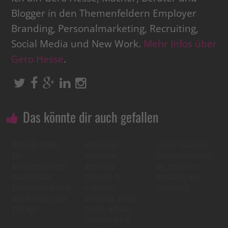
Blogger in den Themenfeldern Employer
Branding, Personalmarketing, Recruiting,
Social Media und New Work.
Mehr Infos über
Gero Hesse
.
Das könnte dir auch gefallen
Digitalisierung
exklusives
social media für
der
interview:
personalmarketi
Arbeitgeberkom
deutsche
ng, employer
munikation:
telekom zu
branding und
Individualisierung
employer
recruiting
und Erlebnis sind
branding, social
gefragt
media, iphone,
potentialpark