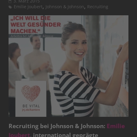
3. März 2015
,
,
Emilie Joubert
Johnson & Johnson
Recruiting
Recruiting bei Johnson & Johnson:
Emilie
Joubert
, international geprägte