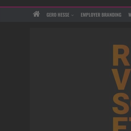
GERO HESSE
EMPLOYER BRANDING
W