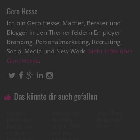
Gero Hesse
Ich bin Gero Hesse, Macher, Berater und
Blogger in den Themenfeldern Employer
Branding, Personalmarketing, Recruiting,
Social Media und New Work.
Mehr Infos über
Gero Hesse
.
Das könnte dir auch gefallen
karriere-
nachlese zum
Video: Shark
netzwerke im
recruiting
Diving in the
kontext von
convent 2010:
Desert
employer
exklusives
branding und
interview mit