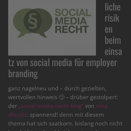
liche
risik
en
beim
einsa
tz von social media für employer
branding
ganz nagelneu und – durch gezielten,
wertvollen hinweis 🙂 – drüber gestolpert:
der
„social media recht blog“
von
nina
diercks
. spannend! denn mit diesem
thema hat sich saatkorn. bislang noch nicht