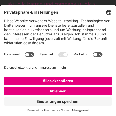
aktuelle batten und company studie zu
employer branding
saatkorn. zur veränderten rolle von
personalabteilungen im kontext employer
branding
saatkorn. rückblick zum dapm symposium
2010
employer branding glossar von
embrace:
erklärung der wichtigsten
begriffe
teilen
teilen
merken