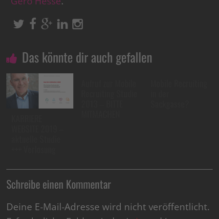
Gero Hesse
.
Das könnte dir auch gefallen
Aufruf zur Mobile
Mobile Recruiting
Recruiting Studie
in der
2013 – BITTE
Sackgasse?
MITMACHEN
KARRIERE
WEBSITE 2019 –
aktuelle Studie
+++ Verlosung
Schreibe einen Kommentar
Deine E-Mail-Adresse wird nicht veröffentlicht.