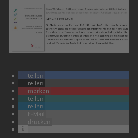
teilen
teilen
merken
teilen
teilen
E-Mail
drucken