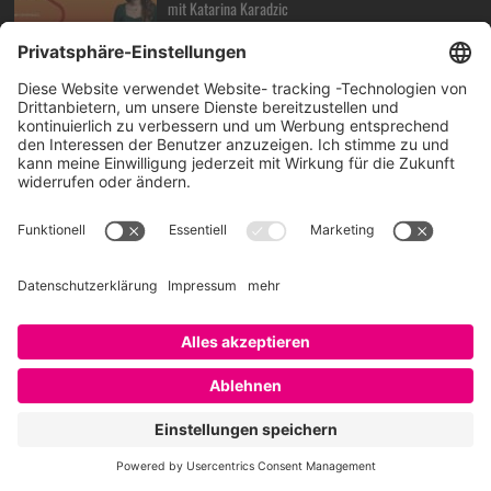
mit Katarina Karadzic
6. August 2026
amtlich voran: das Corporate Influencer Program
der Stadt München
30. Juli 2026
amtlich voran: Transformation von Innen mit Dr.
DORIT BOSCH
23. Juli 2026
How can HR, AI, and Talent Intelligence drive real
business results, BOBBY BAJAJ?
17. Juli 2026