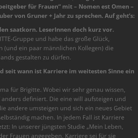
rbeitgeber für Frauen“ mit – Nomen est Omen –
uber von Gruner + Jahr zu sprechen. Auf geht’s:
h den saatkorn. LeserInnen doch kurz vor.
GITTE-Gruppe und habe das große Glück,
n (und ein paar männlichen Kollegen) die
nds gestalten zu dürfen.
nd seit wann ist Karriere im weitesten Sinne ein
ema für Brigitte. Wobei wir sehr genau wissen,
 anders definiert. Die eine will aufsteigen und
e andere umsteigen und sich ein neues Gebiet
elbständig machen. In jedem Fall ist Karriere
etzt: In unserer jüngsten Studie „Mein Leben,
er Frauen angegeben, Karriere sei für sie