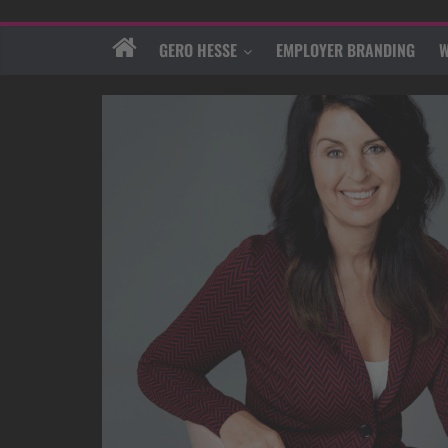
GERO HESSE
EMPLOYER BRANDING
W