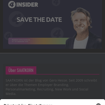
Über SAATKORN
SAATKORN ist der Blog von Gero Hesse. Seit 2009 schreibt
er über die Themen Employer Branding,
Personalmarketing, Recruiting, New Work und Social
Media.