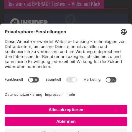
Das war das EMBRACE Festival – Video auf Klick
Über SAATKORN
SAATKORN ist der Blog von Gero Hesse. Seit 2009 schreibt
er über die Themen Employer Branding,
Personalmarketing, Recruiting, New Work und Social