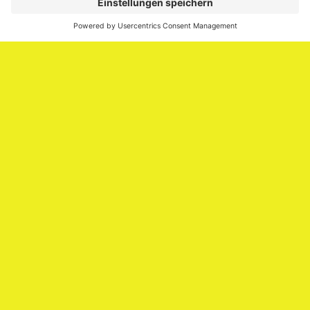
Media.
Impressum
Impressum
Datenschutzerklärung
Cookie-Richtlinie (EU)
SAATKORN – der Employer Branding Blog
Werbung auf SAATKORN
Copyright © 2026
SAATKORN