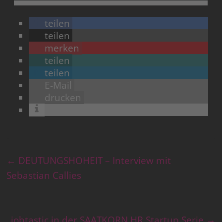
teilen
teilen
merken
teilen
teilen
E-Mail
drucken
←
DEUTUNGSHOHEIT – Interview mit
Sebastian Callies
jobtastic in der SAATKORN HR Startup Serie
→