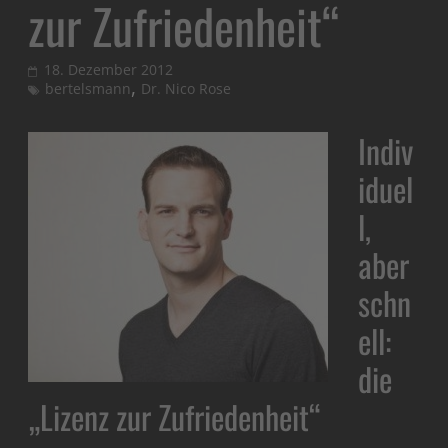
zur Zufriedenheit“
18. Dezember 2012
,
bertelsmann
Dr. Nico Rose
Indiv
iduel
l,
aber
schn
ell:
die
„Lizenz zur Zufriedenheit“