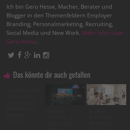
Ich bin Gero Hesse, Macher, Berater und
Blogger in den Themenfeldern Employer
Branding, Personalmarketing, Recruiting,
Social Media und New Work.
Mehr Infos über
Gero Hesse
.
Das könnte dir auch gefallen
spirofrog gründer
thomas schulze
zu social media,
jobbörsen und
Employer
Employer
employer
Branding: 10
Branding bei
branding
Jahre Talent
Bertelsmann:
Meets
TMB 2015