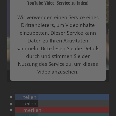
YouTube Video-Service zu laden!
Wir verwenden einen Service eines
Drittanbieters, um Videoinhalte
einzubetten. Dieser Service kann
Daten zu Ihren Aktivitäten
sammeln. Bitte lesen Sie die Details
durch und stimmen Sie der
Nutzung des Service zu, um dieses
Video anzusehen.
Mehr Informationen
teilen
Akzeptieren
teilen
merken
powered by
Usercentrics Consent Management
Platform