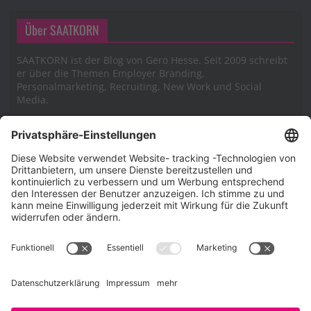
Über SAATKORN
SAATKORN ist der Blog von Gero Hesse. Seit 2009 schreibt
er über die Themen Employer Branding,
Personalmarketing, Recruiting, New Work und Social
Media.
Impressum
Impressum
Datenschutzerklärung
Cookie-Richtlinie (EU)
SAATKORN – der Employer Branding Blog
Werbung auf SAATKORN