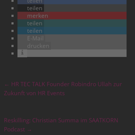
teilen
teilen
merken
teilen
teilen
E-Mail
drucken
←
HR TEC TALK Founder Robindro Ullah zur
Zukunft von HR Events
Reskilling: Christian Summa im SAATKORN
Podcast
→