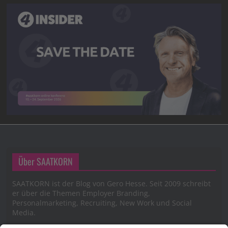
Über SAATKORN
SAATKORN ist der Blog von Gero Hesse. Seit 2009 schreibt
er über die Themen Employer Branding,
Personalmarketing, Recruiting, New Work und Social
Media.