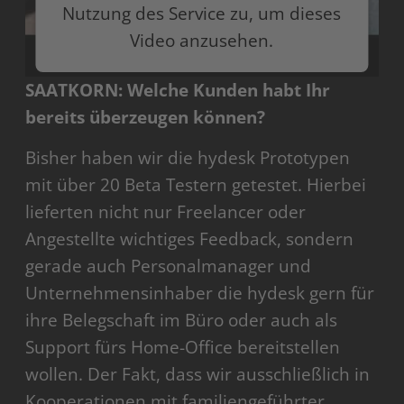
Nutzung des Service zu, um dieses
Video anzusehen.
SAATKORN: Welche Kunden habt Ihr
Mehr Informationen
bereits überzeugen können?
Akzeptieren
Bisher haben wir die hydesk Prototypen
powered by
Usercentrics Consent Management
mit über 20 Beta Testern getestet. Hierbei
Platform
lieferten nicht nur Freelancer oder
Angestellte wichtiges Feedback, sondern
gerade auch Personalmanager und
Unternehmensinhaber die hydesk gern für
ihre Belegschaft im Büro oder auch als
Support fürs Home-Office bereitstellen
wollen. Der Fakt, dass wir ausschließlich in
Kooperationen mit familiengeführter