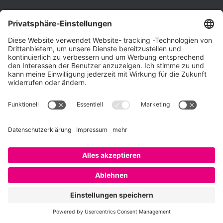
Über SAATKORN
SAATKORN ist der Blog von Gero Hesse. Seit 2009 schreibt
er über die Themen Employer Branding,
Personalmarketing, Recruiting, New Work und Social
Media.
Impressum
Impressum
Datenschutzerklärung
Cookie-Richtlinie (EU)
SAATKORN – der Employer Branding Blog
Werbung auf SAATKORN