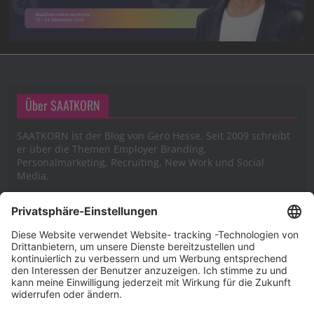
Über SAATKORN
SAATKORN ist der Blog von Gero Hesse. Seit 2009 schreibt
er über die Themen Employer Branding,
Personalmarketing, Recruiting, New Work und Social
Media.
Impressum
Impressum
Datenschutzerklärung