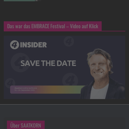
Das war das EMBRACE Festival – Video auf Klick
Über SAATKORN