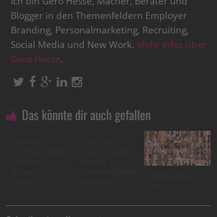
Ich bin Gero Hesse, Macher, Berater und
Blogger in den Themenfeldern Employer
Branding, Personalmarketing, Recruiting,
Social Media und New Work.
Mehr Infos über
Gero Hesse
.
Das könnte dir auch gefallen
Employer
Queb Employer
Branding Projekt
Branding Video
Manager
gewinnt
dringend
silbernen Delphin
Medienfabrik
gesucht!
in Cannes
embrace