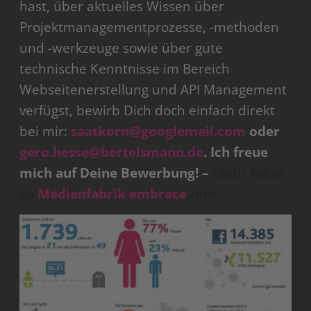
hast, über aktuelles Wissen über
Projektmanagementprozesse, -methoden
und -werkzeuge sowie über gute
technische Kenntnisse im Bereich
Webseitenerstellung und API Management
verfügst, bewirb Dich doch einfach direkt
bei mir:
saatkorn@googlemail.com
oder
gero.hesse@bertelsmann.de
. Ich freue
mich auf Deine Bewerbung! –
Mehr Infos
zu
Medienfabrik embrace
hier: