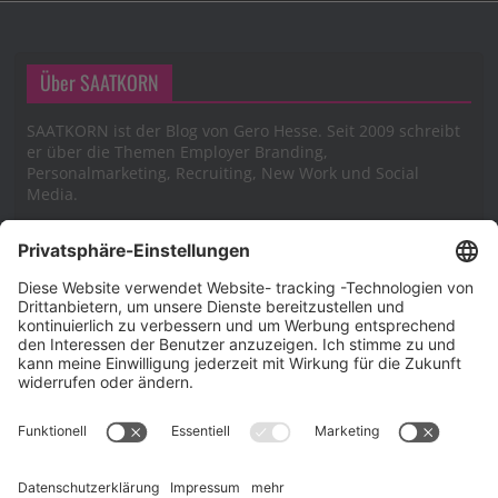
Über SAATKORN
SAATKORN ist der Blog von Gero Hesse. Seit 2009 schreibt
er über die Themen Employer Branding,
Personalmarketing, Recruiting, New Work und Social
Media.
Impressum
Impressum
Datenschutzerklärung
Cookie-Richtlinie (EU)
SAATKORN – der Employer Branding Blog