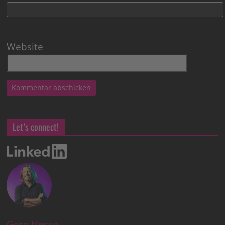
Website
Let’s connect!
Gero Hesse