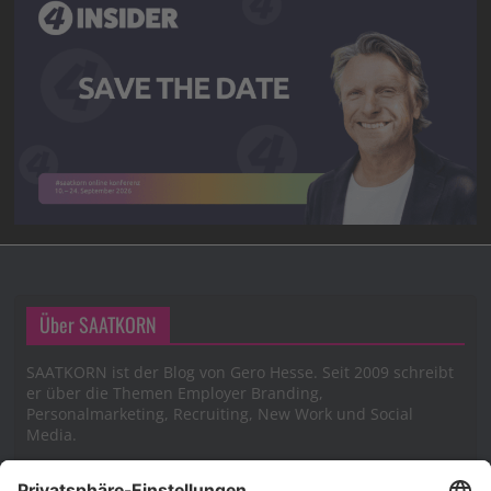
Über SAATKORN
SAATKORN ist der Blog von Gero Hesse. Seit 2009 schreibt
er über die Themen Employer Branding,
Personalmarketing, Recruiting, New Work und Social
Media.