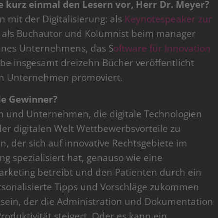
tte kurz einmal den Lesern vor, Herr Dr. Meyer?
n mit der Digitalisierung: als
Keynotespeaker zur
), als Buchautor und Kolumnist beim manager
eines Unternehmens, das S
oftware für Innovation
habe insgesamt dreizehn Bücher veröffentlicht
von Unternehmen promoviert.
ale Gewinner?
n und Unternehmen, die digitale Technologien
der digitalen Welt Wettbewerbsvorteile zu
n, der sich auf innovative Rechtsgebiete im
g spezialisiert hat, genauso wie eine
Marketing betreibt und den Patienten durch ein
sonalisierte Tipps und Vorschläge zukommen
 sein, der die Administration und Dokumentation
roduktivität steigert. Oder es kann ein