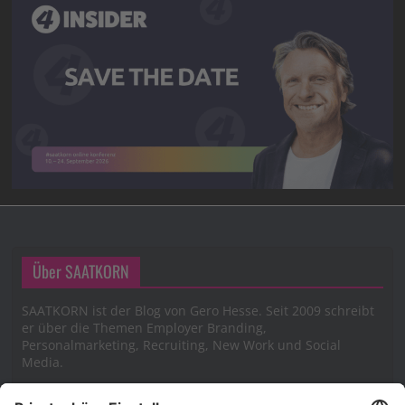
Über SAATKORN
SAATKORN ist der Blog von Gero Hesse. Seit 2009 schreibt
er über die Themen Employer Branding,
Personalmarketing, Recruiting, New Work und Social
Media.