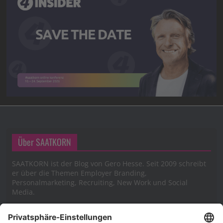
Über SAATKORN
SAATKORN ist der Blog von Gero Hesse. Seit 2009 schreibt
er über die Themen Employer Branding,
Personalmarketing, Recruiting, New Work und Social
Media.