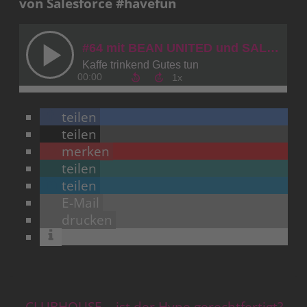
von Salesforce #havefun
teilen
teilen
merken
teilen
teilen
E-Mail
drucken