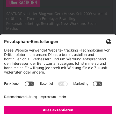
Über SAATKORN
SAATKORN ist der Blog von Gero Hesse. Seit 2009 schreibt
er über die Themen Employer Branding,
Personalmarketing, Recruiting, New Work und Social
Media.
Impressum
Impressum
Datenschutzerklärung
Cookie-Richtlinie (EU)
SAATKORN – der Employer Branding Blog
Werbung auf SAATKORN