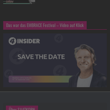
Das war das EMBRACE Festival – Video auf Klick
Über SAATKORN