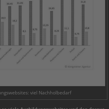
ngswebsites: viel Nachholbedarf