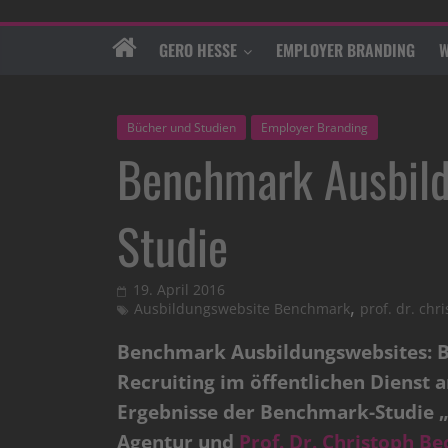
GERO HESSE
EMPLOYER BRANDING
W
Bücher und Studien
Employer Branding
Benchmark Ausbild
Studie
19. April 2016
,
Ausbildungswebsite Benchmark
prof. dr. chr
Benchmark Ausbildungswebsites: B
Recruiting im öffentlichen Dienst a
Ergebnisse der Benchmark-Studie „
Agentur und
Prof. Dr. Christoph Be