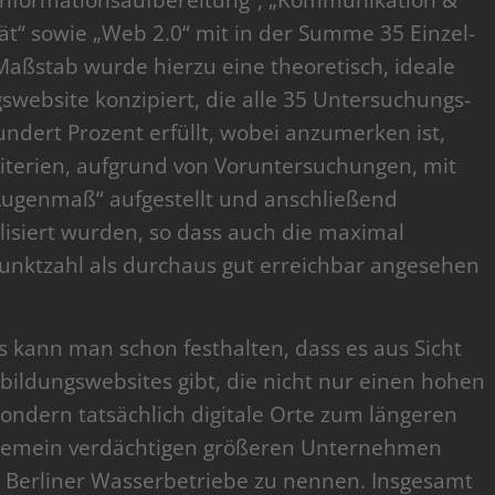
Informationsaufbereitung“, „Kommunikation &
tät“ sowie „Web 2.0“ mit in der Summe 35 Einzel-
 Maßstab wurde hierzu eine theoretisch, ideale
swebsite konzipiert, die alle 35 Untersuchungs-
undert Prozent erfüllt, wobei anzumerken ist,
riterien, aufgrund von Voruntersuchungen, mit
„Augenmaß“ aufgestellt und anschließend
lisiert wurden, so dass auch die maximal
unktzahl als durchaus gut erreichbar angesehen
s kann man schon festhalten, dass es aus Sicht
bildungswebsites gibt, die nicht nur einen hohen
sondern tatsächlich digitale Orte zum längeren
llgemein verdächtigen größeren Unternehmen
e Berliner Wasserbetriebe zu nennen. Insgesamt